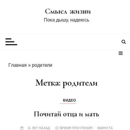
П
Смысл жизни
е
р
Пока дышу, надеюсь
е
й
т
и
к
с
Главная
»
родители
о
д
Метка:
родители
е
р
ж
ВИДЕО
и
Почитай отца и мать
м
о
м
11 ЛЕТ НАЗАД
ВРЕМЯ ПРОЧТЕНИЯ:
0МИНУТА