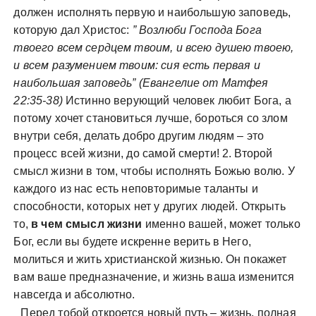
должен исполнять первую и наибольшую заповедь,
которую дал Христос:
” Возлюби Господа Бога
твоего всем сердцем твоим, и всею душею твоею,
и всем разумением твоим: сия есть первая и
наибольшая заповедь” (Евангелие от Матфея
22:35-38)
Истинно верующий человек любит Бога, а
потому хочет становиться лучше, бороться со злом
внутри себя, делать добро другим людям – это
процесс всей жизни, до самой смерти! 2. Второй
смысл жизни в том, чтобы исполнять Божью волю. У
каждого из нас есть неповторимые таланты и
способности, которых нет у других людей. Открыть
то,
в чем смысл жизни
именно вашей, может только
Бог, если вы будете искренне верить в Него,
молиться и жить христианской жизнью. Он покажет
вам ваше предназначение, и жизнь ваша изменится
навсегда и абсолютно.
Перед тобой откроется новый путь – жизнь, полная