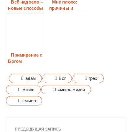
Всё надоело –
Мне плохо:
новые способы
причины и
вернуть
лечение
радость жизни
душевных
переживаний
Примирение с
Богом
адам
Бог
грех
жизнь
смылс жизни
смысл
ПРЕДЫДУЩАЯ ЗАПИСЬ