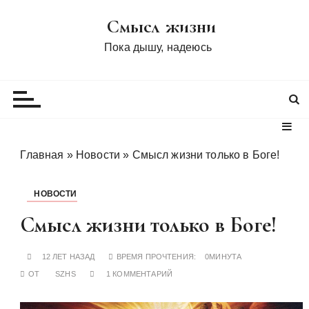
П
Смысл жизни
е
р
Пока дышу, надеюсь
е
й
т
и
к
с
Главная
»
Новости
»
Смысл жизни только в Боге!
о
д
НОВОСТИ
е
р
Смысл жизни только в Боге!
ж
и
12 ЛЕТ НАЗАД
ВРЕМЯ ПРОЧТЕНИЯ:
0МИНУТА
м
ОТ
SZHS
1 КОММЕНТАРИЙ
о
м