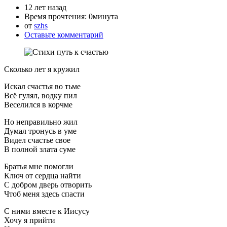
12 лет назад
Время прочтения:
0минута
от
szhs
Оставьте комментарий
Сколько лет я кружил
Искал счастья во тьме
Всё гулял, водку пил
Веселился в корчме
Но неправильно жил
Думал тронусь в уме
Видел счастье свое
В полной злата суме
Братья мне помогли
Ключ от сердца найти
С добром дверь отворить
Чтоб меня здесь спасти
С ними вместе к Иисусу
Хочу я прийти