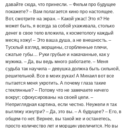
давайте сюда, что принесли. – Фильм про будущее
покажете? – Вам полагается кино про настоящее.
Вот, смотрите на экран. – Какой ужас! Это я? Не
может быть, я всегда за собой ухаживала, столько
денег в свое тело вложила, к косметологу каждый
месяц хожу! – Это ваша душа, а не внешность. –
Тусклый взгляд, морщины, сгорбленные плечи,
сжатые губы… Руки грубые и накачанные, как у
мужика. – Да, вы ведь много работаете. – Меня
судьба так научила – девушка должна быть сильной,
решительной. Все в моих руках! А Михаил вот все
пытается меня укротить. А почему глаза такие
стеклянные? – Потому что не замечаете ничего
вокруг; сфокусированы на своей цели. –
Неприглядная картина, если честно. Неужели я так
выгляжу изнутри? – Да, это вы. – А будущее? – Его, в
общем-то нет. Вернее, вы такой же и останетесь,
просто количество лет и морщин увеличится. Но вы