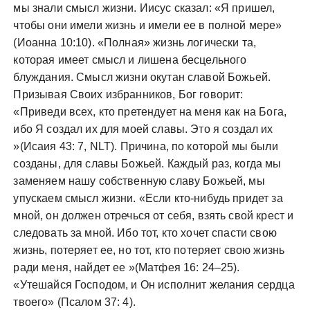
мы знали смысл жизни. Иисус сказал: «Я пришел,
чтобы они имели жизнь и имели ее в полной мере»
(Иоанна 10:10). «Полная» жизнь логически та,
которая имеет смысл и лишена бесцельного
блуждания. Смысл жизни окутан славой Божьей.
Призывая Своих избранников, Бог говорит:
«Приведи всех, кто претендует на меня как на Бога,
ибо Я создал их для моей славы. Это я создал их
»(Исаия 43: 7, NLT). Причина, по которой мы были
созданы, для славы Божьей. Каждый раз, когда мы
заменяем нашу собственную славу Божьей, мы
упускаем смысл жизни. «Если кто-нибудь придет за
мной, он должен отречься от себя, взять свой крест и
следовать за мной. Ибо тот, кто хочет спасти свою
жизнь, потеряет ее, но тот, кто потеряет свою жизнь
ради меня, найдет ее »(Матфея 16: 24–25).
«Утешайся Господом, и Он исполнит желания сердца
твоего» (Псалом 37: 4).