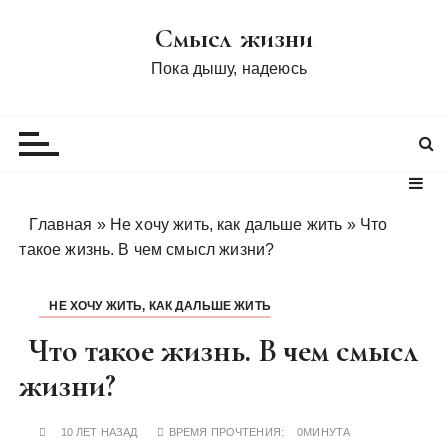
П
Смысл жизни
е
р
Пока дышу, надеюсь
е
й
т
и
к
с
Главная
»
Не хочу жить, как дальше жить
»
Что
о
такое жизнь. В чем смысл жизни?
д
е
НЕ ХОЧУ ЖИТЬ, КАК ДАЛЬШЕ ЖИТЬ
р
ж
Что такое жизнь. В чем смысл
и
жизни?
м
о
10 ЛЕТ НАЗАД
ВРЕМЯ ПРОЧТЕНИЯ:
0МИНУТА
м