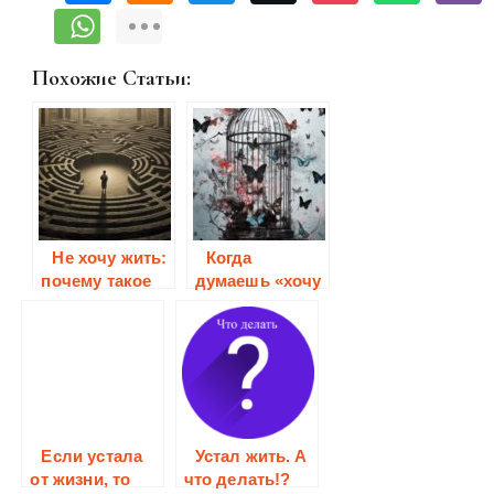
Похожие Статьи:
Не хочу жить:
Когда
почему такое
думаешь «хочу
состояние
умереть»: что
возникает и как
делать и куда
с ним
обратиться
справиться
Если устала
Устал жить. А
от жизни, то
что делать!?