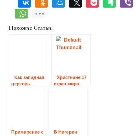
Похожие Статьи:
Как западная
Христиане 17
церковь
стран мира
относится к
объединятся
гомосексуальн
для участия в
ым бракам
первом
христианском
флешмобе
Примирение с
В Нигерии