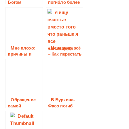
Богом
погибло более
150 человек
после
обрушения
церкви
Мне плохо:
Ненавижу всё
причины и
– Как перестать
лечение
чувствовать
душевных
ненависть и
переживаний
найти счастье
Обращение
В Буркина-
самой
Фасо погиб
красивой
миссионер
женщины
Америки