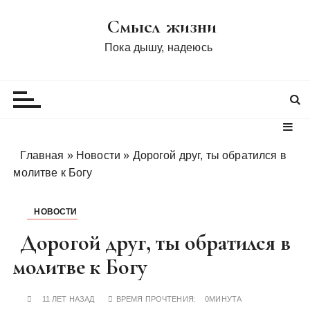
П
Смысл жизни
е
р
Пока дышу, надеюсь
е
й
т
и
к
с
Главная
»
Новости
»
Дорогой друг, ты обратился в
о
молитве к Богу
д
е
НОВОСТИ
р
ж
Дорогой друг, ты обратился в
и
молитве к Богу
м
о
11 ЛЕТ НАЗАД
ВРЕМЯ ПРОЧТЕНИЯ:
0МИНУТА
м