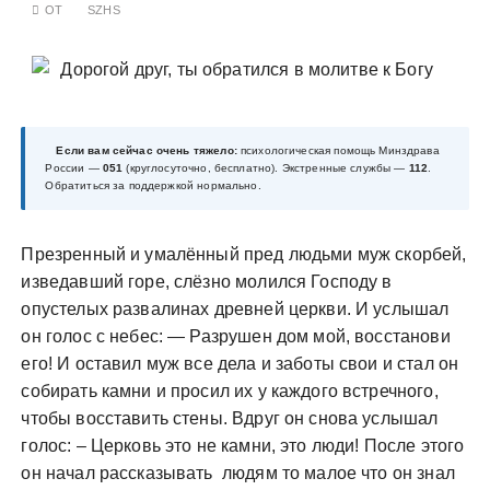
ОТ
SZHS
у
Если вам сейчас очень тяжело:
психологическая помощь Минздрава
России —
051
(круглосуточно, бесплатно). Экстренные службы —
112
.
Обратиться за поддержкой нормально.
Презренный и умалённый пред людьми муж скорбей,
изведавший горе, слёзно молился Господу в
опустелых развалинах древней церкви. И услышал
он голос с небес: — Разрушен дом мой, восстанови
его! И оставил муж все дела и заботы свои и стал он
собирать камни и просил их у каждого встречного,
чтобы восставить стены. Вдруг он снова услышал
голос: – Церковь это не камни, это люди! После этого
он начал рассказывать людям то малое что он знал