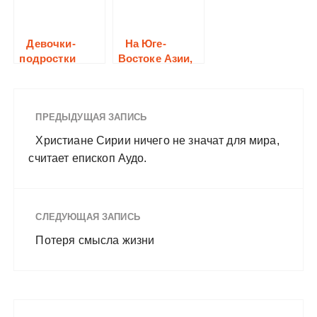
ьную пекарню,
которая сможет
поставлять
Девочки-
На Юге-
более 2 тысяч
подростки
Востоке Азии,
буханок хлеба
пострадали за
близь границы
принятие
с Индией
христианства
похищен
ПРЕДЫДУЩАЯ ЗАПИСЬ
католический
священник
Христиане Сирии ничего не значат для мира,
считает епископ Аудо.
СЛЕДУЮЩАЯ ЗАПИСЬ
Потеря смысла жизни