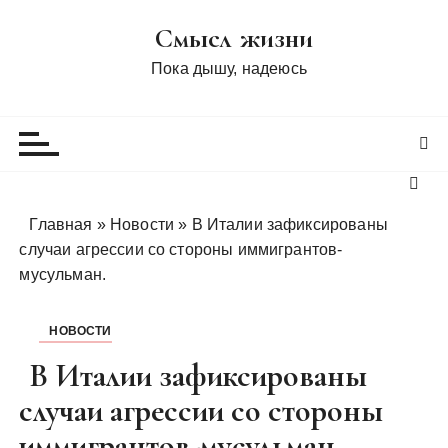
П
Смысл жизни
е
р
Пока дышу, надеюсь
е
й
т
и
к
с
Главная
»
Новости
»
В Италии зафиксированы
о
случаи агрессии со стороны иммигрантов-
д
мусульман.
е
р
НОВОСТИ
ж
и
В Италии зафиксированы
м
случаи агрессии со стороны
о
иммигрантов-мусульман.
м