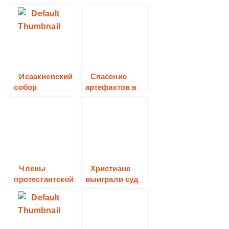
миссионер
Исаакиевский
Спасение
собор
артефактов в
Грузии
Члены
Христиане
протестантской
выиграли суд
церкви на
Украине
организовали
благотворител