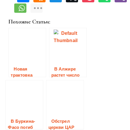
Похожие Статьи:
Новая
В Алжире
трактовка
растет число
Библии в
мусульман,
Швеции
обращающихся
в христианство.
В Буркина-
Обстрел
Фасо погиб
церкви ЦАР