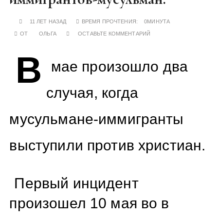
у
11 ЛЕТ НАЗАД
ВРЕМЯ ПРОЧТЕНИЯ:
0МИНУТА
ОТ
ОЛЬГА
ОСТАВЬТЕ КОММЕНТАРИЙ
В
мае произошло два
случая, когда
мусульмане-иммигранты
выступили против христиан.
Первый инцидент
произошел 10 мая во в