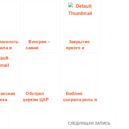
пасность
Венгрия –
Закрытие
ила в
самая
яркого и
е
верующая
эмоциональног
страна Европы
о фестиваля
авторских
танская
Обстрел
Библия
нка
церкви ЦАР
сыграла роль в
а
развитии
ой
Теннеси
нкой
.
СЛЕДУЮЩАЯ ЗАПИСЬ