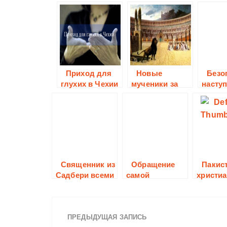
Приход для
Новые
Безо
глухих в Чехии
мученики за
наступ
веру в Бога
Ливан
Священник из
Обращение
Пакис
Садбери всеми
самой
христиа
силами
красивой
избран
пытается
женщины
почетн
восстановить
Америки
гражда
скульптуру
ПРЕДЫДУЩАЯ ЗАПИСЬ
Парижа