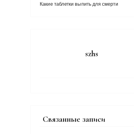
Богородицы с
Какие таблетки выпить для смерти
младенцем,
которая была
повреждена
кощунственны
ми действиями
неизвестных
szhs
Связанные записи