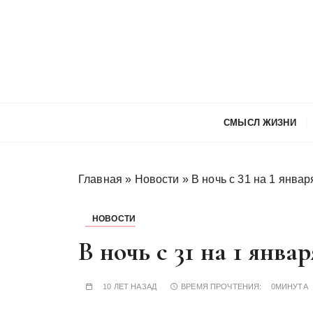
П
е
р
е
й
т
и
СМЫСЛ ЖИЗНИ
к
с
о
Главная
»
Новости
»
В ночь с 31 на 1 январ
д
е
р
НОВОСТИ
ж
В ночь с 31 на 1 январ
и
м
о
10 ЛЕТ НАЗАД
ВРЕМЯ ПРОЧТЕНИЯ:
0МИНУТА
м