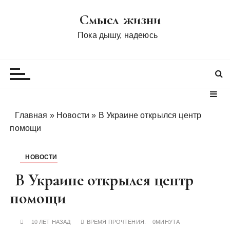
П
Смысл жизни
е
р
Пока дышу, надеюсь
е
й
т
и
к
с
Главная
»
Новости
»
В Украине открылся центр
о
помощи
д
е
НОВОСТИ
р
ж
В Украине открылся центр
и
помощи
м
о
10 ЛЕТ НАЗАД
ВРЕМЯ ПРОЧТЕНИЯ:
0МИНУТА
м