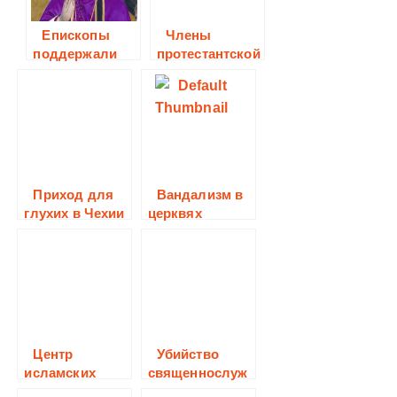
Епископы
Члены
поддержали
протестантской
христиан из
церкви на
Ближнего
Украине
Востока
организовали
благотворител
ьную пекарню,
которая сможет
поставлять
Приход для
Вандализм в
более 2 тысяч
глухих в Чехии
церквях
буханок хлеба
Германии
исчисляется
тысячами
случаев.
Центр
Убийство
исламских
священнослуж
исследований
ителя