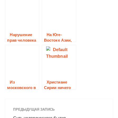
Нарушение
На Юге-
прав человека
Востоке Азии,
близь границы
с Индией
похищен
католический
священник
Из
Христиане
московского в
Сирии ничего
грузинский
не значат для
мира, считает
епископ Аудо.
ПРЕДЫДУЩАЯ ЗАПИСЬ