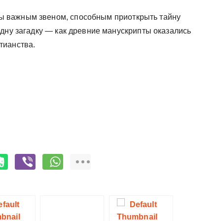
ы важным звеном, способным приоткрыть тайну
одну загадку — как древние манускрипты оказались
тианства.