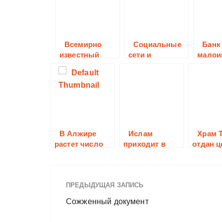
Всемирно
Социальные
Банк
известный
сети и
малои
исследователь
монахини
ский цент
Gallup
International
Association
попытался
определить
В Алжире
Ислам
Храм 
отношение
растет число
приходит в
отдан ц
современного
мусульман,
Нидерланды
общества к
обращающихся
религии
в христианство.
ПРЕДЫДУЩАЯ ЗАПИСЬ
Сожженный документ