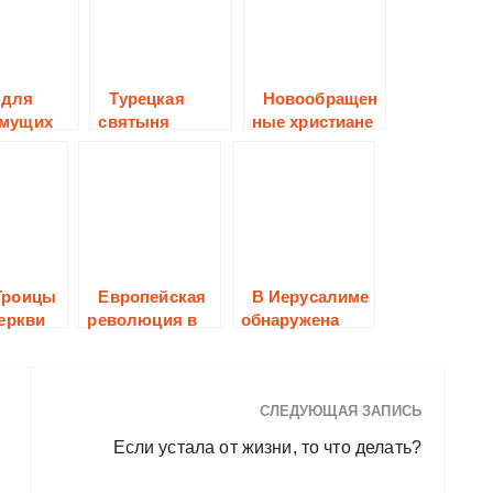
 для
Турецкая
Новообращен
мущих
святыня
ные христиане
пострадали от
жителей своей
деревни.
Троицы
Европейская
В Иерусалиме
еркви
революция в
обнаружена
Исламе
библейская
печать,
которой 2500
лет
СЛЕДУЮЩАЯ ЗАПИСЬ
Если устала от жизни, то что делать?