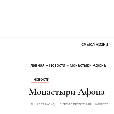
П
е
р
е
й
т
и
СМЫСЛ ЖИЗНИ
к
с
о
Главная
»
Новости
»
Монастыри Афона
д
е
р
НОВОСТИ
ж
Монастыри Афона
и
м
о
9 ЛЕТ НАЗАД
ВРЕМЯ ПРОЧТЕНИЯ:
0МИНУТА
м