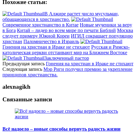
Похожие статьи:
В Алжире растет число мусульман,
обращающихся в христианство.
Современное христианство в Китае
Новые мученики за веру
в Бога
Китай – лидер во всем мире по печати Библий
Москва
следует примеру Южной Кореи
ИГИЛ сокращает популяцию
христиан
Паломничество в Израиль
Гонения на христиан в Ираке не стихают
Русская и Римско-
католическая церкви отстаивают мир на Ближнем Востоке
Заключенный пастор
Предыдущая запись
Гонения на христиан в Ираке не стихают
Следующая запись
Мэр Риги получил премию за укрепление
принципов христианства.
alexnagikh
Связанные записи
Всё надоело – новые способы вернуть радость жизни