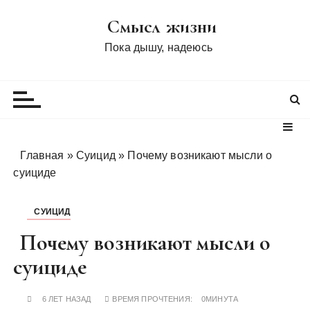
П
Смысл жизни
е
р
Пока дышу, надеюсь
е
й
т
и
к
с
Главная
»
Суицид
»
Почему возникают мысли о
о
суициде
д
е
СУИЦИД
р
ж
Почему возникают мысли о
и
суициде
м
о
6 ЛЕТ НАЗАД
ВРЕМЯ ПРОЧТЕНИЯ:
0МИНУТА
м