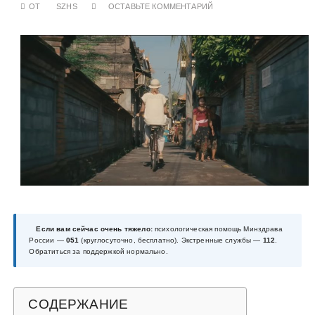
ОТ
SZHS
ОСТАВЬТЕ КОММЕНТАРИЙ
у
Если вам сейчас очень тяжело:
психологическая помощь Минздрава
России —
051
(круглосуточно, бесплатно). Экстренные службы —
112
.
Обратиться за поддержкой нормально.
СОДЕРЖАНИЕ