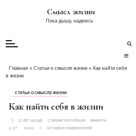
П
Смысл жизни
е
р
Пока дышу, надеюсь
е
й
т
и
к
с
Главная
»
Статьи о смысле жизни
»
Как найти себя
о
в жизни
д
е
СТАТЬИ О СМЫСЛЕ ЖИЗНИ
р
ж
Как найти себя в жизни
и
м
12 ЛЕТ НАЗАД
ВРЕМЯ ПРОЧТЕНИЯ:
0МИНУТА
о
ОТ
SZHS
ОСТАВЬТЕ КОММЕНТАРИЙ
м