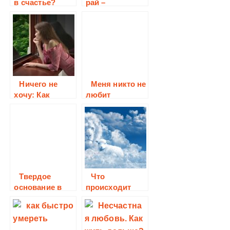
в счастье?
рай –
практические
советы,
нужные шаги
Ничего не
Меня никто не
хочу: Как
любит
вернуть
интерес к
жизни и
победить
депрессию
Твердое
Что
основание в
происходит
поиске ответа
после смерти?
на вопрос Кто я
такой