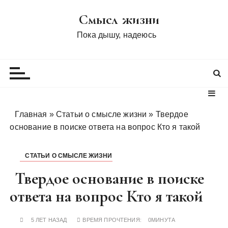
П
Смысл жизни
е
р
Пока дышу, надеюсь
е
й
т
и
к
с
Главная
»
Статьи о смысле жизни
»
Твердое
о
основание в поиске ответа на вопрос Кто я такой
д
е
СТАТЬИ О СМЫСЛЕ ЖИЗНИ
р
ж
Твердое основание в поиске
и
ответа на вопрос Кто я такой
м
о
5 ЛЕТ НАЗАД
ВРЕМЯ ПРОЧТЕНИЯ:
0МИНУТА
м