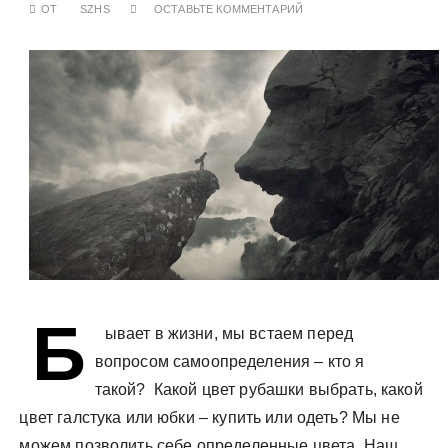
ОТ
SZHS
ОСТАВЬТЕ КОММЕНТАРИЙ
у
Б
ывает в жизни, мы встаем перед
вопросом самоопределения – кто я
такой? Какой цвет рубашки выбрать, какой
цвет галстука или юбки – купить или одеть? Мы не
можем позволить себе определенные цвета. Наш